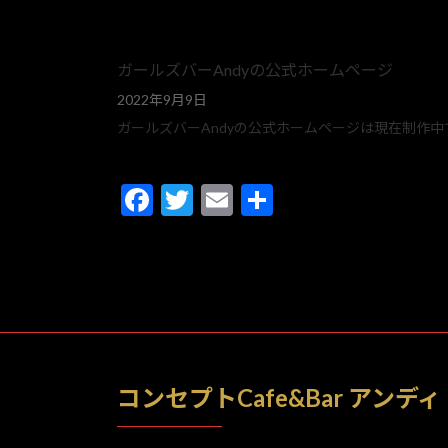
ガールズバーAndyの公式ホームページ
2022年9月9日
ガールズバーAndyの公式ホームページは現在制作中
F
T
E
共
ac
w
m
有
e
itt
ai
b
er
l
o
o
k
コンセプトCafe&Bar アンディ