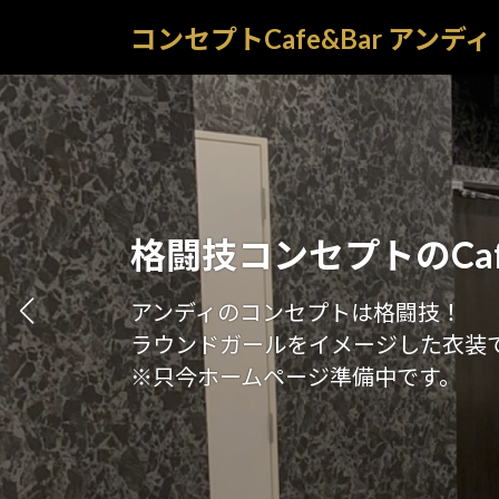
コ
ナ
コンセプトCafe&Bar アンディ
ン
ビ
テ
ゲ
ン
ー
ツ
シ
へ
ョ
ス
ン
キ
に
ッ
移
格闘技コンセプトのCafe
プ
動
アンディのコンセプトは格闘技！
ラウンドガールをイメージした衣装
※只今ホームページ準備中です。