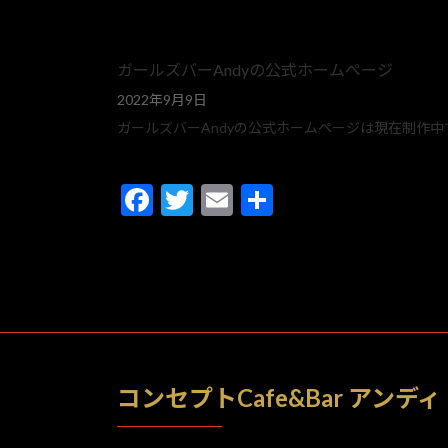
ガールズバーAndyの公式ホームページ
2022年9月9日
ガールズバーAndyの公式ホームページは現在制作中
F
T
E
共
ac
w
m
有
e
itt
ai
b
er
l
o
o
k
コンセプトCafe&Bar アンディ