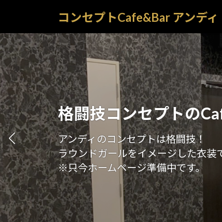
コ
ナ
コンセプトCafe&Bar アンディ
ン
ビ
テ
ゲ
ン
ー
ツ
シ
へ
ョ
ス
ン
キ
に
ッ
移
格闘技コンセプトのCafe
プ
動
アンディのコンセプトは格闘技！
ラウンドガールをイメージした衣装
※只今ホームページ準備中です。