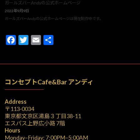
ガールズバーAndyの公式ホームページ
2022年9月9日
ガールズバーAndyの公式ホームページは現在制作中です。
F
T
E
共
ac
w
m
有
e
itt
ai
b
er
l
o
コンセプトCafe&Bar アンディ
o
k
Address
〒113-0034
東京都文京区湯島３丁目38-11
エスパス上野広小路 7階
Hours
Monday–Friday: 7:00PM–5:00AM