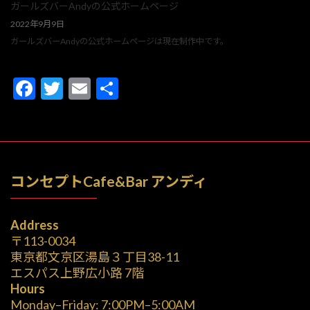
ガールズバーAndyの公式ホームページ
2022年9月9日
ガールズバーAndyの公式ホームページは現在制作中です。
F
T
E
共
ac
w
m
有
e
itt
ai
b
er
l
o
コンセプトCafe&Bar アンディ
o
k
Address
〒113-0034
東京都文京区湯島３丁目38-11
エスパス上野広小路 7階
Hours
Monday–Friday: 7:00PM–5:00AM